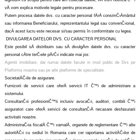
vÄ vom explica motivele legale pentru procesare.
Putem procesa datele dvs. cu caracter personal fÄrÄ consimČ›Ämântul
sau informarea Beneficiarului, reprezentantului legal sau convenČ›ional,
dacÄ acest lucru este necesar si/sau permis în conformitate cu legea.
DIVULGAREA DATELOR DVS. CU CARACTER PERSONAL
Este posibil sÄ distribuim sau sÄ divulgÄm datele dvs. cu caracter
personal cÄtre terČ›ele pÄrČ›i indicate mai jos:
Agentii imobiliare, dar numai datele facute in mod public de Dvs pe
Platforma noastra sau pe alte platforme de specialitate.
SocietatÄČ›ile de asigurare.
Furnizorii de servicii care oferÄ servicii IT Č™i de administrare a
sistemului.
ConsultanČ›ii profesioniČ™ti inclusiv avocaČ›i, auditori, contbili Č™i
asiguratori care oferÄ servicii de consultanČ›Ä necasare desfasurarii
activitatii noastre.
AdministraČ›ia fiscalÄ Č™i vamalÄ, organele de reglementare Č™i alte
autoritÄČ›i cu sediul în Romania care cer raportarea activitÄČ›ilor de