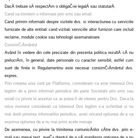
DacÄ trebuie sÄ respectÄm o obligaČ›ie legalÄ sau statutarÄ.
Cand va trimitem o informare prin sms sau email.
Cand primim informatii despre vizitele dvs. si interactiunea cu serviciile
furnizate de alte entitati cand vizitati serviciile altor furnizori care includ
reclame, module cookie sau tehnologii asemanatoare.
ConsimČ›Ämântul
Având în vedere din cele precizate din prezenta politica rezultÄ cÄ nu
prelucrÄm, în general, date personale cu caracter sensibil, astfel cum
sunt de finite in Regulamentnu este necesar consimČ›Ämântul dvs.
expres.
Prin crearea unui cont pe Platforma, consideram ca este interesul Dvs
legitim de a primi informari periodice din parte Societatii prin sms sau
email cu privire la anunturi ce ar putea fi de interes pentru Dvs. Daca la
orice moment considerati ca interesul Dvs legitim s-a schimbat si nu
mai doriti primirea informatiilor periodice, aveti oricand optiunea de a va
exprima optiunea de a nu mai primi acele mesaje.
De asemenea, cu privire la trimiterea comunicÄrilor cÄtre dvs. prin e-
mail sau mesaj text, aveČ›i dreptul de a vÄ manifesta optiunea de a nu