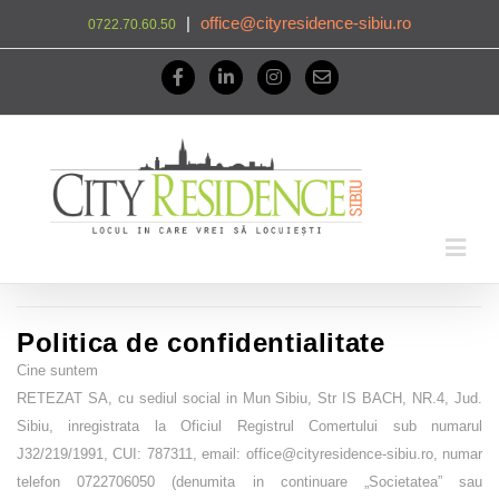
|
office@cityresidence-sibiu.ro
0722.70.60.50
Politica de confidentialitate
Cine suntem
RETEZAT SA,
cu sediul social in Mun Sibiu, Str IS BACH, NR.4, Jud.
Sibiu, inregistrata la Oficiul Registrul Comertului sub numarul
J32/219/1991, CUI: 787311, email: office@cityresidence-sibiu.ro, numar
telefon 0722706050 (denumita in continuare „
Societatea
” sau