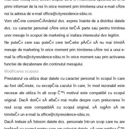
primi informari de la noi în orice moment prin trimiterea unui
e-mail cÄtre
noi la adresa de e-mail office@cityresidence-sibiu.ro
.
Vom obČ›ine consimČ›Ämântul dvs. expres înainte de a distribui datele
dvs. cu caracter personal cÄtre orice terČ›Ä parte sau pentru trimitrea
unor mesaje în scopuri de marketing si inafara interesului dvs legitim.
Ne puteČ›i cere sau puteČ›i cere terČ›elor pÄrČ›i sÄ nu mai trimitÄ
mesaje de marketing în orice moment prin trimiterea cÄtre noi a unui e-
mail la office@cityresidence-sibiu.ro
în orice moment sau prin activarea
functiei de dezabonare din continutul mesajului.
Modificarea scopului
Prestatorul va utiliza doar datele cu caracter personal în scopul în care
au fost obČ›inute, cu excepČ›ia cazului în care, în mod rezonabil este
necesar ale utiliza în alt scop Č™i motivul este compatibil cu scopul
original. DacÄ doriČ›i sÄ aflaČ›i mai multe despre cum prelucrarea în
noul scop este compatibilÄ cu scopul original, vÄ rugÄm sÄ ne
trimiteČ›i un e-mail la office@cityresidence-sibiu.ro
.
DacÄ trebuie sÄ folosim datele dvs. personale într-un scop care nu are
legÄturÄ cu scopul pentru care am colectat datele, vÄ vom notifica Č™i