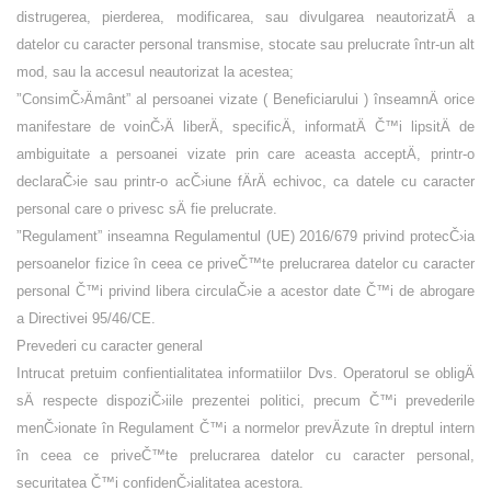
distrugerea, pierderea, modificarea, sau divulgarea neautorizatÄ a
datelor cu caracter personal transmise, stocate sau prelucrate într-un alt
mod, sau la accesul neautorizat la acestea;
”
ConsimČ›Ämânt”
al persoanei vizate ( Beneficiarului ) înseamnÄ orice
manifestare de voinČ›Ä liberÄ, specificÄ, informatÄ Č™i lipsitÄ de
ambiguitate a persoanei vizate prin care aceasta acceptÄ, printr-o
declaraČ›ie sau printr-o acČ›iune fÄrÄ echivoc, ca datele cu caracter
personal care o privesc sÄ fie prelucrate.
”
Regulament”
inseamna Regulamentul (UE) 2016/679 privind protecČ›ia
persoanelor fizice în ceea ce priveČ™te prelucrarea datelor cu caracter
personal Č™i privind libera circulaČ›ie a acestor date Č™i de abrogare
a Directivei 95/46/CE.
Prevederi cu caracter general
Intrucat pretuim confientialitatea informatiilor Dvs. Operatorul se obligÄ
sÄ respecte dispoziČ›iile prezentei politici, precum Č™i prevederile
menČ›ionate în Regulament Č™i a normelor prevÄzute în dreptul intern
în ceea ce priveČ™te prelucrarea datelor cu caracter personal,
securitatea Č™i confidenČ›ialitatea acestora.