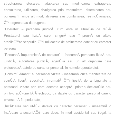
structurarea, stocarea, adaptarea sau modificarea, extragerea,
consultarea, utilizarea, divulgarea prin transmitere, diseminarea sau
punerea în orice alt mod, alinierea sau combinarea, restricČ›ionarea,
Č™tergerea sau distrugerea;
”
Operator
” – persoana juridicÄ, cum este în situaČ›ia de faČ›Ä
Prestatorul sau fizicÄ care, singurÄ sau împreunÄ cu altele
stabileČ™te scopurile Č™i mijloacele de prelucrarea datelor cu caracter
personal;
”
PersoanÄ împuternicitÄ de operator
” – înseamnÄ persoana fizicÄ sau
juridicÄ, autoritatea publicÄ, agenČ›ia sau un alt organism care
prelucreazÄ datele cu caracter personal, în numele operatorului;
„
ConsimČ›Ämânt
” al persoanei vizate - înseamnÄ orice manifestare de
voinČ›Ä liberÄ, specificÄ, informatÄ Č™i lipsitÄ de ambiguitate a
persoanei vizate prin care aceasta acceptÄ, printr-o declaraČ›ie sau
printr-o acČ›iune fÄrÄ echivoc, ca datele cu caracter personal care o
privesc sÄ fie prelucrate;
„
ÎncÄlcarea securitÄČ›ii datelor cu caracter personal
” - înseamnÄ o
încÄlcare a securitÄČ›ii care duce, în mod accidental sau ilegal, la