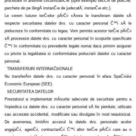
procesare în anumite circumstanČ›e (spre exemplu secČ›ii de poliČ›ie,
parchete de pe lângÄ instanČ›e de judecatÄ, instanČ›e etc.).
Le cerem tuturor terČ›elor pÄrČ›i cÄrora le transferam datele sÄ
respecte securitatea datelor dvs. cu caracter personal Č™i sÄ le
prelucreze în conformitate cu legea. Vom permite acestor terČ›e pÄrČ›i
sÄ proceseze datele dvs. cu caracter personal în scopurile specificate
Č™i în conformitate cu prevederile legale numai daca primim asigurari
cu privire la legalitatea si conformitatea prelucrarii datelor cu caracter
personal.
TRANSFERURI
INTERNAČšIONALE
Nu transferÄm datele dvs. cu caracter personal în afara SpaČ›iului
Economic European (
S
EE
).
SECURITATEA DATELOR
Prestatorul a implementat mÄsurile adecvate de securitate pentru a
împiedica ca datele dvs. cu caracter personal sÄ fie pierdute, utilizate
sau accesate accidental, modificate sau divulgate în mod neautorizat.
De asemenea, limitÄm accesul la datele dvs. personale acelor
angajaČ›i, agenČ›i, contractanČ›i Č™i altor terČ›e pÄrČ›i care au o