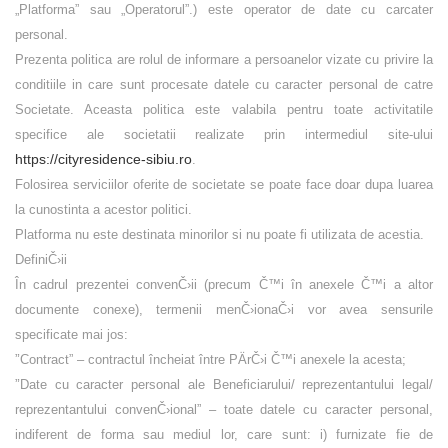
„
Platforma
” sau „
Operatorul
”.) este operator de date cu carcater
personal.
Prezenta politica are rolul de informare a persoanelor vizate cu privire la
conditiile in care sunt procesate datele cu caracter personal de catre
Societate. Aceasta politica este valabila pentru toate activitatile
specifice ale societatii realizate prin intermediul site-ului
https://cityresidence-sibiu.ro
.
Folosirea serviciilor oferite de societate se poate face doar dupa luarea
la cunostinta a acestor politici.
Platforma nu este destinata minorilor si nu poate fi utilizata de acestia.
DefiniČ›ii
În cadrul prezentei convenČ›ii (
precum Č™i în anexele Č™i a altor
documente conexe
), termenii menČ›ionaČ›i vor avea sensurile
specificate mai jos:
”
Contract
” – contractul încheiat între PÄrČ›i Č™i anexele la acesta;
”
Date cu caracter personal ale Beneficiarului/ reprezentantului legal/
reprezentantului convenČ›ional
” – toate datele cu caracter personal,
indiferent de forma sau mediul lor, care sunt:
i)
furnizate fie de