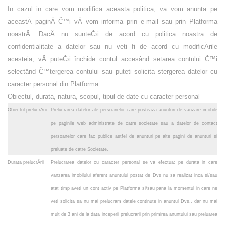
In cazul in care vom modifica aceasta politica, va vom anunta pe
aceastÄ paginÄ Č™i vÄ vom informa prin e-mail sau prin Platforma
noastrÄ. DacÄ nu sunteČ›i de acord cu politica noastra de
confidentialitate a datelor sau nu veti fi de acord cu modificÄrile
acesteia, vÄ puteČ›i închide contul accesând setarea contului Č™i
selectând Č™tergerea contului sau puteti solicita stergerea datelor cu
caracter personal din Platforma.
Obiectul, durata, natura, scopul, tipul de date cu caracter personal
Obiectul prelucrÄrii
Prelucrarea datelor ale persoanelor care posteaza anunturi de vanzare imobile
pe paginile web administrate de catre societate sau a datelor de contact
persoanelor care fac publice astfel de anunturi pe alte pagini de anunturi si
preluate de catre Societate.
Durata prelucrÄrii
Prelucrarea datelor cu caracter personal se va efectua: pe durata in care
vanzarea imobilului aferent anuntului postat de Dvs nu sa realizat inca si/sau
atat timp aveti un cont activ pe Platforma si/sau pana la momentul in care ne
veti solicita sa nu mai prelucram datele continute in anuntul Dvs., dar nu mai
mult de
3 ani
de la data inceperii prelucrarii prin primirea anuntului sau preluarea