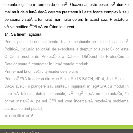
cererile legitime în termen de o lunÄ. Ocazional, este posibil sÄ dureze
mai mult de o lunÄ dacÄ cererea prestatorului este foarte complexÄ sau
persoana vizatÄ a formulat mai multe cereri. În acest caz, Prestatorul
vÄ va notifica Č™i vÄ va Č›ine la curent.
14.
Sa tinem lagatura
Primul punct de contact pentru toate chestiunile ce reies din aceastÄ
PoliticÄ, inclusiv solicitÄri de exercitare a drepturilor subiecČ›ilor, este
OfiČ›erul nostru de ProtecČ›ie a Datelor. OfiČ›erul de ProtecČ›ie a
Datelor poate fi contactat în urmÄtoarele moduri:
Prin e-mail la office@cityresidence-sibiu.ro
Prin poČ™tÄ la adresa din Mun Sibiu, Str IS BACH, NR.4, Jud. Sibiu
DacÄ aveČ›i o plângere sau sunteČ›i îngrijorat în legÄturÄ cu modul în
care vÄ folosim datele personale, vÄ rugÄm sÄ ne contactaČ›i, în
primÄ instanČ›Ä, pe noi Č™i noi vom încerca sÄ rezolvÄm problema
cât mai curând posibil.
Va multumim!