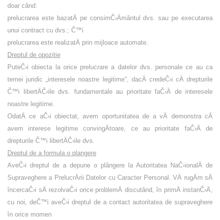
doar când:
prelucrarea este bazatÄ pe consimČ›Ämântul dvs. sau pe executarea
unui contract cu dvs.; Č™i
prelucrarea este realizatÄ prin mijloace automate.
Dreptul de opozitie
PuteČ›i obiecta la orice prelucrare a datelor dvs. personale ce au ca
temei juridic „interesele noastre legitime”, dacÄ credeČ›i cÄ drepturile
Č™i libertÄČ›ile dvs. fundamentale au prioritate faČ›Ä de interesele
noastre legitime.
OdatÄ ce aČ›i obiectat, avem oportunitatea de a vÄ demonstra cÄ
avem interese legitime convingÄtoare, ce au prioritate faČ›Ä de
drepturile Č™i libertÄČ›ile dvs.
Dreptul de a formula o plangere
AveČ›i dreptul de a depune o plângere la Autoritatea NaČ›ionalÄ de
Supraveghere a PrelucrÄrii Datelor cu Caracter Personal. VÄ rugÄm sÄ
încercaČ›i sÄ rezolvaČ›i orice problemÄ discutând, în primÄ instanČ›Ä,
cu noi, deČ™i aveČ›i dreptul de a contact autoritatea de supraveghere
în orice momen