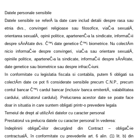
Datele personale sensibile
Datele sensibile se referÄ la
date care includ detalii despre rasa sau
etnia dvs., convingeri religioase sau filosofice, viaČ›a sexualÄ,
orientarea sexualÄ, opinii politice, apartenenČ›a la sindicate, informaČ›ii
despre sÄnÄtate dvs. Č™i date genetice Č™i biometrice.
Nu colectÄm
nicio informaČ›ie despre
convingeri, viaČ›a sau orientare sexualÄ,
opiniile politice, aparteneČ›a la sindicate, informaČ›ii despre sÄnÄtate,
date genetice sau biometrice sau despre infracČ›iuni.
In conformitate cu legislatia fiscala si contabila, putem fi obligati sa
colectÄm date ce pot fi considerate sensibile precum C.N.P., precum
contul bancar Č™i cardul bancar (inclusiv banca emitentÄ, valabilitatea
cardului, utilizatorul cardului). Prelucrarea acestor date se poate face
doar in situatia in care suntem obligati printr-o prevedere legala
Temeiul de drept al utilizÄrii datelor cu caracter personal
Prestatorul va prelucra datele cu caracter personal în vederea:
îndeplinirii obligaČ›iilor decurgând din Contract –
obligaČ›ie
contractualÄ
, în conformitate cu prevederile art. 6 alin. (1) lit. b) din