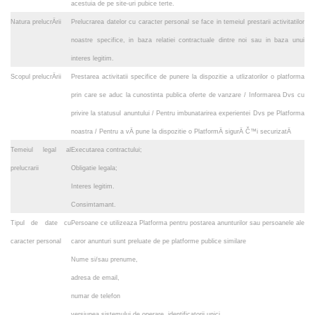
acestuia de pe site-uri pubice terte.
Natura prelucrÄrii
Prelucrarea datelor cu caracter personal se face in temeiul prestarii activitatilor
noastre specifice, in baza relatiei contractuale dintre noi sau in baza unui
interes legitim.
Scopul prelucrÄrii
Prestarea activitatii specifice de punere la dispozitie a utlizatorilor o platforma
prin care se aduc la cunostinta publica oferte de vanzare / Informarea Dvs cu
privire la statusul anuntului / Pentru imbunatarirea experientei Dvs pe Platforma
noastra / Pentru a vÄ pune la dispozitie o PlatformÄ sigurÄ Č™i securizatÄ
Temeiul legal al
Executarea contractului;
prelucrarii
Obligatie legala;
Interes legitim.
Consimtamant
.
Tipul de date cu
Persoane ce utilizeaza Platforma pentru postarea anunturilor sau persoanele ale
caracter personal
caror anunturi sunt preluate de pe platforme publice similare
Nume si/sau prenume,
adresa de email,
numar de telefon
versiunea sistemului de operare, identificatorii unici.