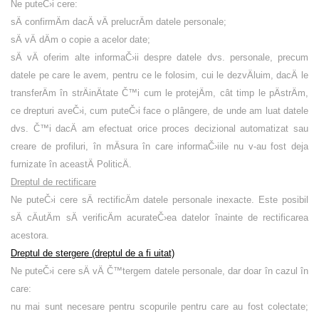
Ne puteČ›i cere:
sÄ confirmÄm dacÄ vÄ prelucrÄm datele personale;
sÄ vÄ dÄm o copie a acelor date;
sÄ vÄ oferim alte informaČ›ii despre datele dvs. personale, precum
datele pe care le avem, pentru ce le folosim, cui le dezvÄluim, dacÄ le
transferÄm în strÄinÄtate Č™i cum le protejÄm, cât timp le pÄstrÄm,
ce drepturi aveČ›i, cum puteČ›i face o plângere, de unde am luat datele
dvs. Č™i dacÄ am efectuat orice proces decizional automatizat sau
creare de profiluri, în mÄsura în care informaČ›iile nu v-au fost deja
furnizate în aceastÄ PoliticÄ.
Dreptul de rectificare
Ne puteČ›i cere sÄ rectificÄm datele personale inexacte. Este posibil
sÄ cÄutÄm sÄ verificÄm acurateČ›ea datelor înainte de rectificarea
acestora.
Dreptul de stergere (dreptul de a fi uitat)
Ne puteČ›i cere sÄ vÄ Č™tergem datele personale, dar doar în cazul în
care:
nu mai sunt necesare pentru scopurile pentru care au fost colectate;