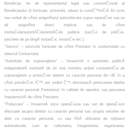
Beneficiar, fie de reprezentantul legal sau convenČ›ional al
Beneficiarului
ii) furnizate, provenite, aduse la cunoČ™tinČ›Ä Än scris
sau verbal de cÄtre asigurÄtorul autovehicului supus reparaČ›iei sau un
alt asigurÄtor direct implicat sau de cÄtre
instituČ›iile/autoritÄČ›ile/entitÄČ›ile publice (secČ›ii de poliČ›ie,
parchete de pe lângÄ instanČ›e, instanČ›e etc.);
”
Servicii
”
– serviciile furnizate de cÄtre Prestator în conformitate cu
obiectul Contractului;
”
Autoritate de supraveghere
”
– înseamnÄ o autoritate publicÄ
independentÄ instituitÄ de un stat membru având competenČ›a de
supraveghere a protecČ›iei datelor cu caracter personal din UE în a
cÄrei jurisdicČ›ie îČ™i are sediul Č™i efectueazÄ prelucrarea datelor
cu caracter personal Prestatorul, în calitate de operator, sau persoana
împuternicitÄ de cÄtre Prestator;
”
Prelucrare
”
–
înseamnÄ orice operaČ›iune sau set de operaČ›iuni
efectuate asupra datelor cu caracter personal sau asupra seturilor de
date cu caracter personal, cu sau fÄrÄ utilizarea de mijloace
automatizate, cum ar:
colectarea, înregistrarea, organizarea,