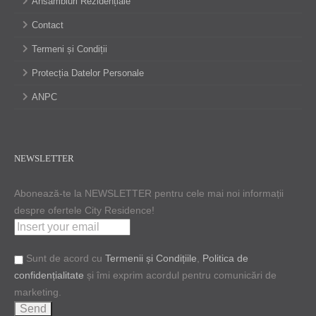
Ansambluri Rezidențiale
Contact
Termeni și Condiții
Protecția Datelor Personale
ANPC
NEWSLETTER
Abonează-te la NEWSLETTER pentru cele mai noi informații
despre ofertele City Residence!
Sunt de acord cu
Termenii și Condițiile
,
Politica de
confidențialitate
și îmi exprim acordul pentru comunicări de
marketing.