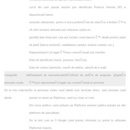
Locul din care postati anuntul prin identificare
Protocol Internet (IP) a
dispozitivului folosit.
sesiunile utilizatorilor, pentru a stoca preferinČ›ele de selecČ›ie a limbilor Č™i a
vÄ oferi reclame relevante prin utilizarea cookie-uri.
(posibil) date financiare care pot include contul bancar Č™i detalii privind cardul
de platÄ (banca emitentÄ, valabilitatea cardului, titularul cardului, etc.).
Reprezentantul (-ii) legali Č™i/sau convenČ›ionali a/ai clientilor
Date de identificare (nume, prenume, funcČ›ie);
Date de contact (domiciliu, numÄr de telefon, adresÄ de e-mail)
Categoriile de
Proprietarii de autovehicule/deČ›inÄtorii de poliČ›e de asigurare, pÄgubiČ›ii
persoane vizate
Č™i/sau reprezentanČ›ii legali sau convenČ›ionali ai acestora
De la cine colectam
De la persoana vizate cand datele sunt furnizate direct, spre exemplu cand
datele
postati un anunt pe Platforma, cand va creati un cont;
Din surse publice: cand preluam pe Platforma anunturi publice postate pe alte
platforme de specialitate;
De la terti cum ar fi Google cand primim informatii cu privire la utilizarea
Platformei noastre.