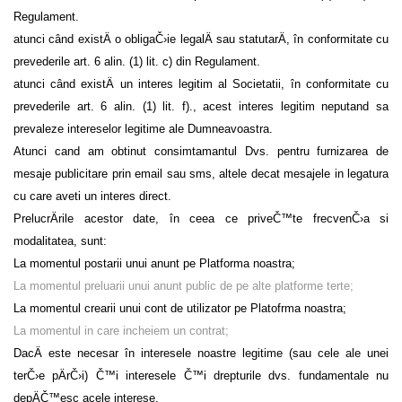
Regulament.
atunci când existÄ o obligaČ›ie legalÄ sau statutarÄ
, în conformitate cu
prevederile art. 6 alin. (1) lit. c) din Regulament.
atunci când
existÄ un interes legitim al Societatii
, în conformitate cu
prevederile art. 6 alin. (1) lit. f)., acest interes legitim neputand sa
prevaleze intereselor legitime ale Dumneavoastra.
Atunci cand am obtinut consimtamantul Dvs. pentru furnizarea de
mesaje publicitare prin email sau sms, altele decat mesajele in legatura
cu care aveti un interes direct.
PrelucrÄrile acestor date, în ceea ce priveČ™te frecvenČ›a si
modalitatea, sunt:
La momentul postarii unui anunt pe Platforma noastra;
La momentul preluarii unui anunt public de pe alte platforme terte;
La momentul crearii unui cont de utilizator pe Platofrma noastra;
La momentul in care incheiem un contrat;
DacÄ este necesar în interesele noastre legitime (sau cele ale unei
terČ›e pÄrČ›i) Č™i interesele Č™i drepturile dvs. fundamentale nu
depÄČ™esc acele interese.