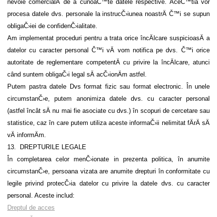
nevoie comercialÄ de a cunoaČ™te datele respective. AceČ™tia vor
procesa datele dvs. personale la instrucČ›iunea noastrÄ Č™i se supun
obligaČ›iei de confidenČ›ialitate.
Am implementat proceduri pentru a trata orice încÄlcare suspicioasÄ a
datelor cu caracter personal Č™i vÄ vom notifica pe dvs. Č™i orice
autoritate de reglementare competentÄ cu privire la încÄlcare, atunci
când suntem obligaČ›i legal sÄ acČ›ionÄm astfel.
Putem pastra datele Dvs format fizic sau format electronic. În unele
circumstanČ›e, putem anonimiza datele dvs. cu caracter personal
(astfel încât sÄ nu mai fie asociate cu dvs.) în scopuri de cercetare sau
statistice, caz în care putem utiliza aceste informaČ›ii nelimitat fÄrÄ sÄ
vÄ informÄm.
13.
DREPTURILE LEGALE
În completarea celor menČ›ionate in prezenta politica, în anumite
circumstanČ›e, persoana vizata are anumite drepturi în conformitate cu
legile privind protecČ›ia datelor cu privire la datele dvs. cu caracter
personal. Aceste includ:
Dreptul de acces