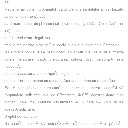
sau
v-aČ›i retras consimČ›Ämântul (când prelucrarea datelor a fost bazatÄ
pe consimČ›Ämânt); sau
ca urmare a unui drept întemeiat de a obiecta (vedeČ›i „ObiecČ›ie” mai
jos); sau
au fost prelucrate ilegal; sau
trebuie respectatÄ o obligaČ›ie legalÄ al cÄrei subiect este Compania.
Nu suntem obligaČ›i sÄ rÄspundem solicitÄrii dvs. de a vÄ Č™terge
datele personale dacÄ prelucrarea datelor dvs. personalÄ este
necesarÄ:
pentru respectarea unei obligaČ›ii legale; sau
pentru stabilirea, exercitarea sau apÄrarea unor drepturi în justiČ›ie;
ExistÄ alte câteva circumstanČ›e în care nu suntem obligaČ›i sÄ
rÄspundem solicitÄrii dvs. de Č™tergere, deČ™i acestea douÄ sunt
probabil cele mai comune circumstanČ›e în care vÄ vom refuza
aceastÄ solicitare.
Dreptul de restrictie
Ne puteČ›i cere sÄ vÄ restricČ›ionÄm (Č™i anume, sÄ le pÄstrÄm