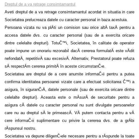
Dreptul de a va retrage consimtamantul
Aveti dreptul de a va retrage consimtamantul acordat in situatia in care
Societatea prelucreaza datele cu caracter personal in baza acestuia.
Persoana vizata nu va plÄti un comision sau orice altÄ taxÄ pentru a
accesa datele dvs. cu caracter personal (sau de a exercita oricare
dintre celelalte drepturi). TotuČ™i, Societatea, în calitate de operator
poate impune un onorariu rezonabil dacÄ cererea formulatÄ este vÄdit
nefondatÄ, repetitivÄ sau excesivÄ. Alternativ, Prestatorul poate refuza
sÄ respectÄm cererea primitÄ în aceste circumstanČ›e.
Societatea are dreptul de a cere anumite informaČ›ii pentru a putea
confirma identitatea persoanei vizate care a efectuat solicitarea Č™i a
asigura, în siguranČ›Ä, datele personale (sau de exercita oricare dintre
celelalte drepturi). Aceasta este o mÄsurÄ de securitate pentru a
asigura cÄ datele cu caracter personal nu sunt divulgate persoanelor
care nu au dreptul sÄ le primeascÄ. VÄ putem contacta pentru a vÄ
cere informaČ›ii suplimentare cu privire la cererea dvs. de a grÄbi
rÄspunsul nostru.
Societatea va depune diligenČ›ele necesare pentru a rÄspunde la toate