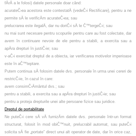
fÄrÄ a le folosi) datele personale doar când:
acurateČ›ea acestora este contestatÄ (vedeČ›i Rectificare), pentru a ne
permite sÄ le verificÄm acurateČ›ea; sau
prelucrarea este ilegalÄ, dar nu doriČ›i sÄ le Č™tergeČ›i; sau
nu mai sunt necesare pentru scopurile pentru care au fost colectate, dar
avem în continuare nevoie de ele pentru a stabili, a exercita sau a
apÄra drepturi în justiČ›ie; sau
v-aČ›i exercitat dreptul de a obiecta, iar verificarea motivelor imperioase
este în aČ™teptare.
Putem continua sÄ folosim datele dvs. personale în urma unei cereri de
restricČ›ie, în cazul în care:
avem consimČ›Ämântul dvs.; sau
pentru a stabili, a exercita sau a apÄra drepturi în justiČ›ie; sau
pentru a proteja drepturile unei alte persoane fizice sau juridice.
Dreptul de portabilitate
Ne puteČ›i cere sÄ vÄ furnizÄm datele dvs. personale într-un format
structurat, folosit în mod obiČ™nuit, prelucrabil automat, sau puteČ›i
solicita sÄ fie „portate” direct unui alt operator de date, dar în orice caz,